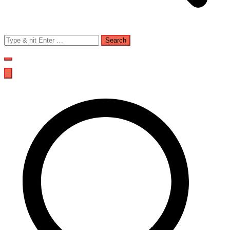
Search
for: