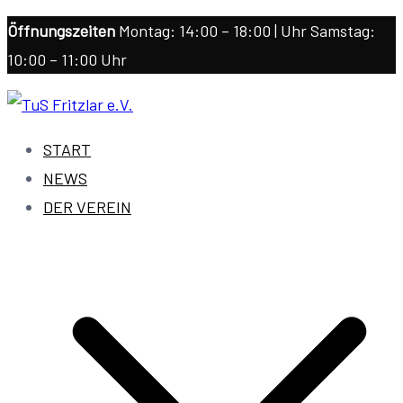
Zum
Öffnungszeiten
Montag: 14:00 – 18:00 | Uhr Samstag:
Inhalt
10:00 – 11:00 Uhr
springen
TuS Fritzlar e.V.
1862/1911 Fritzlar e.V.
START
NEWS
DER VEREIN